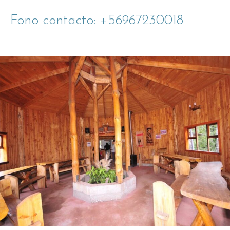
Fono contacto: +56967230018