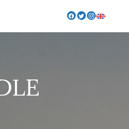
S
DLE